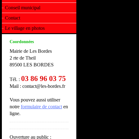
Conseil municipal
Contact
Le village en photos
Coordonnées
Mairie de Les Bordes
2 rte de Theil
89500 LES BORDES
03 86 96 03 75
Tél. :
Mail : contact@les-bordes.fr
Vous pouvez aussi utiliser
notre
formulaire de contact
en
ligne.
Ouverture au public :