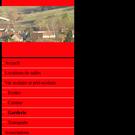
Accueil
Locations de salles
Vie scolaire et péri-scolaire
Ecoles
Cantine
Garderie
Transports
Associations