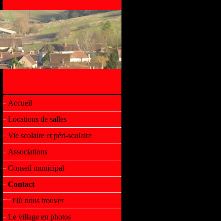
Accueil
Locations de salles
Vie scolaire et péri-scolaire
Associations
Conseil municipal
Contact
Où nous trouver
Le village en photos