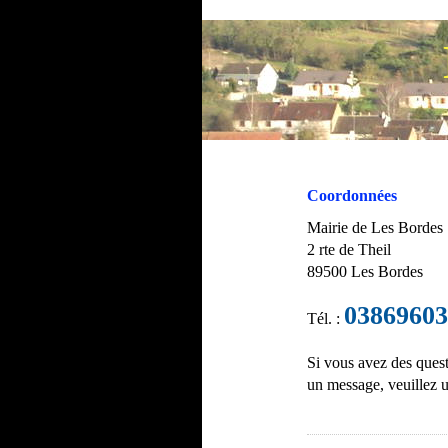
Coordonnées
Mairie de Les Bordes
2 rte de Theil
89500 Les Bordes
03869603
Tél. :
Si vous avez des quest
un message, veuillez ut